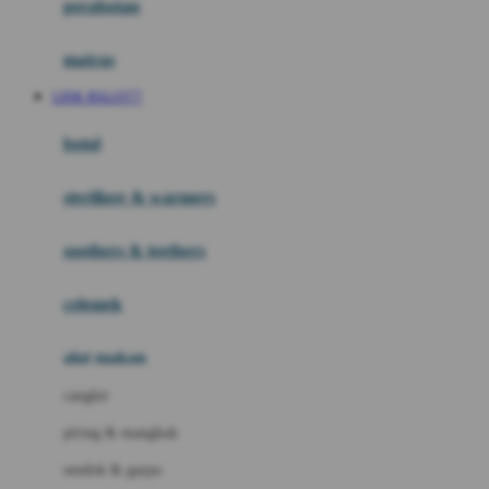
perabotan
Happy Tummy
Hauck
matras
Havaianas
LINK RSLOT77
Hegen
botol
Hot Wheels
sterilizer & warmers
Hybrid
soothers & teethers
I
Inlacta DHA
celemek
Interlac
alat makan
Ivenet
cangkir
J
piring & mangkuk
Jack N Jill
sendok & garpu