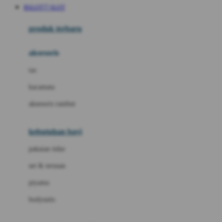
RSLOT77 SLOT
Azetabio
produk terbaru
B
aksesoris
Baabaasheepz
tas
Babiators
kacamata
Baby Dove
aksesoris rambut
Baby Jogger
Baby Rovega
kebutuhan bayi
Babybee
pakaian tidur
Banana Boat
set & terusan
Banz
piyama
Barbie
bodysuits
Beaba