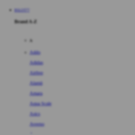
RSLOT77
Brand A-Z
A
Addo
Adidas
Airfree
Alamii
Amara
Aqua Scale
Asics
Aveeno
Awan