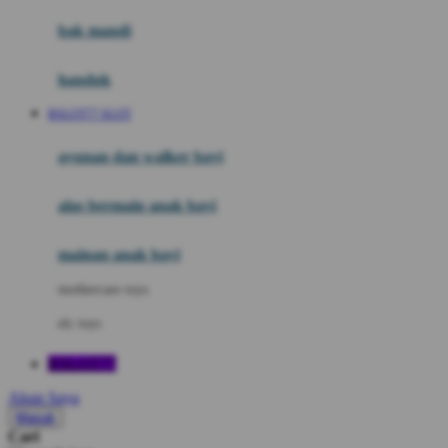
Moby
bak mandi
Momami
handuk
Mothercare
RSLOT77 SLOT
Mustela
ayunan dan walker bayi
My Buddy Tag
My K
alas bermain anak bayi
N
mainan anak bayi
Naif
mothercare toys
Nike
elc toys
Nordic Natural
RSLOT77
Nuby
Akun Saya
Nuna
Masuk
Cari