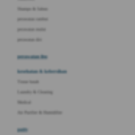
London Taxi
Shampo & Sabun
Love To Dream
perawatan rambut
perawatan mulut
M
perawatan diri
Magformers
Mama's Choice
perawatan ibu
Mamas&Papas
kesehatan & kebersihan
Mamaway
Tissue basah
Maxi Cosi
Laundry & Cleaning
Megabloks
Medical
Micro
Air Purifier & Humidifier
MiDeer
Mimi & Lula
potty
Mini Monkey