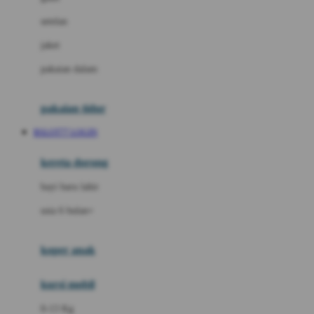
Dae Organics
setelan
Docare
jaket
Doona
pakaian dalam
Down To Earth
Drew
pakaian tidur
Dr. Brown's
RSLOT77 LOGIN
E
kereta dorong
ELC
bayi baru lahir
Ergobaby
usia 6 bulan+
Expert Care
koper anak
Ezyroller
kursi mobil
F
0-13 Kg