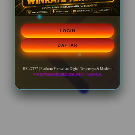
LOGIN
DAFTAR
RSLOT77 | Platform Permainan Digital Terpercaya & Modern.
© COPYRIGHT 2026 RSLOT77 - SEO A.S.