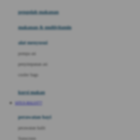
Joie
pengolah makanan
Joolz
Jujube
makanan & multivitamin
K
alat menyusui
Kiddycuts
pompa asi
Kumon
penyimpanan asi
L
cooler bags
Leapfrog
kursi makan
Leclerc
SITUS RSLOT77
Lee Vierra
Lillebaby
perawatan bayi
Little Bird Told Me
perawatan kulit
Little Miss Janis
Sunscreen