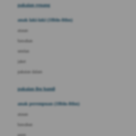
pakaian renang
Bumkins
anak laki-laki (18bln-8thn)
C
atasan
Cetaphil
bawahan
Chicco
setelan
Childlife
jaket
Clevamama
pakaian dalam
Cocolatte
Cottonseeds
pakaian ibu hamil
Cozy N Safe
anak perempuan (18bln-8thn)
Crane
atasan
Cybex
bawahan
D
gaun