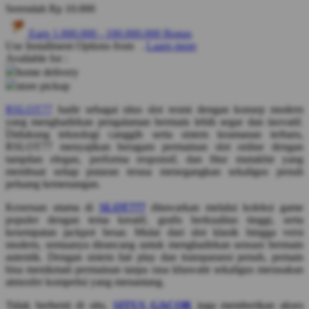
Serendah
Rp 10.000
Q
Earn
1.000.000
-
100.000.000
Bonus
Use Installment Options from
.
Laarn more
QV Baby
Available for :
home delivery
R
store pickup
Real Shades
RSLOT77
hadir sebagai situs slot resmi dengan konsep modern
yang menghadirkan pengalaman bermain lebih segar dan inovatif.
Red Castle
Didukung teknologi canggih serta sistem keamanan terbaru,
RSLOT77 menyajikan beragam permainan slot online dengan
Ribbon Madness
tampilan elegan, performa responsif, dan fitur mutakhir yang
membuat setiap putaran terasa menegangkan sekaligus penuh
S
peluang kemenangan.
Sebamed
Keseruan utama di
SLOT777
ditawarkan melalui koleksi game
populer dengan tema kreatif, grafis berkualitas tinggi, serta
Silver Cross
kesempatan jackpot besar. Mulai dari slot klasik hingga versi
modern, semuanya dirancang untuk menghadirkan sensasi bermain
Simply Idea
autentik. Dengan sistem fair play dan transparansi penuh, pemain
bisa menikmati permainan tanpa rasa khawatir sekaligus merasakan
Skip Hop
atmosfer kompetisi yang menantang.
Spectra
Tidak berhenti di situ,
SITUS GACOR
juga memberikan akses